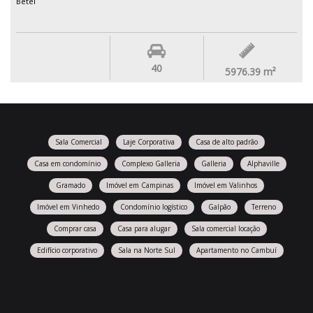
Betel
40
5976.39
m²
Sala Comercial
Laje Corporativa
Casa de alto padrão
Casa em condomínio
Complexo Galleria
Galleria
Alphaville
Gramado
Imóvel em Campinas
Imóvel em Valinhos
Imóvel em Vinhedo
Condomínio logístico
Galpão
Terreno
Comprar casa
Casa para alugar
Sala comercial locação
Edifício corporativo
Sala na Norte Sul
Apartamento no Cambuí