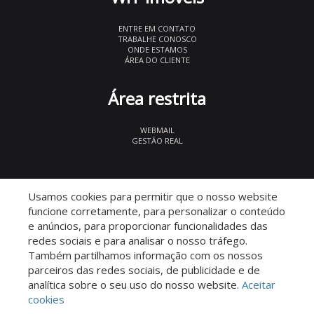
ENTRE EM CONTATO
TRABALHE CONOSCO
ONDE ESTAMOS
ÁREA DO CLIENTE
Área restrita
WEBMAIL
GESTÃO REAL
© 2026 WIT Imóveis
- CRECI 27847
Usamos cookies para permitir que o nosso website
funcione corretamente, para personalizar o conteúdo
e anúncios, para proporcionar funcionalidades das
redes sociais e para analisar o nosso tráfego.
Também partilhamos informação com os nossos
parceiros das redes sociais, de publicidade e de
Descomplicado por:
analítica sobre o seu uso do nosso website.
Aceitar
cookies