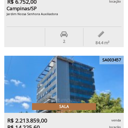
R$ 6.752,00
locação
Campinas/SP
Jardim Nossa Senhora Auxiliadora
2
84.4
m²
SA003457
SALA
R$ 2.213.859,00
venda
R$ 14.225,60
locação