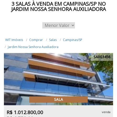
3 SALAS À VENDA EM CAMPINAS/SP NO
JARDIM NOSSA SENHORA AUXILIADORA
WIT Imóveis
Comprar
Salas
Campinas/SP
Jardim Nossa Senhora Auxiliadora
SA003456
SALA
R$ 1.012.800,00
venda