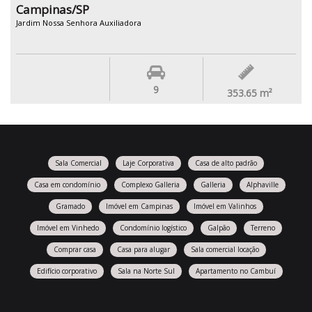
Campinas/SP
Jardim Nossa Senhora Auxiliadora
9
353.65
m²
Sala Comercial
Laje Corporativa
Casa de alto padrão
Casa em condomínio
Complexo Galleria
Galleria
Alphaville
Gramado
Imóvel em Campinas
Imóvel em Valinhos
Imóvel em Vinhedo
Condomínio logístico
Galpão
Terreno
Comprar casa
Casa para alugar
Sala comercial locação
Edifício corporativo
Sala na Norte Sul
Apartamento no Cambuí