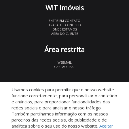
WIT Imóveis
ENTRE EM CONTATO
TRABALHE CONOSCO
ONDE ESTAMOS
ÁREA DO CLIENTE
Área restrita
WEBMAIL
GESTÃO REAL
© 2026 WIT Imóveis
- CRECI 27847
Usamos cookies para permitir que o nosso website
funcione corretamente, para personalizar o conteúdo
e anúncios, para proporcionar funcionalidades das
redes sociais e para analisar o nosso tráfego.
Também partilhamos informação com os nossos
parceiros das redes sociais, de publicidade e de
Descomplicado por:
analítica sobre o seu uso do nosso website.
Aceitar