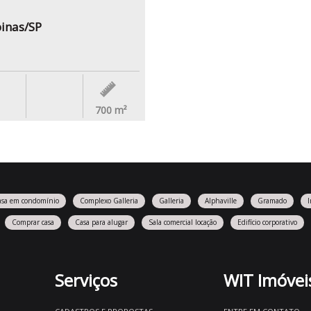
inas/SP
700
m²
asa em condomínio
Complexo Galleria
Galleria
Alphaville
Gramado
Comprar casa
Casa para alugar
Sala comercial locação
Edifício corporativo
Serviços
WIT Imóvei