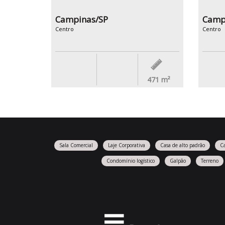
Campinas/SP
Camp
Centro
Centro
471
m²
Sala Comercial
Laje Corporativa
Casa de alto padrão
C
Condomínio logístico
Galpão
Terreno