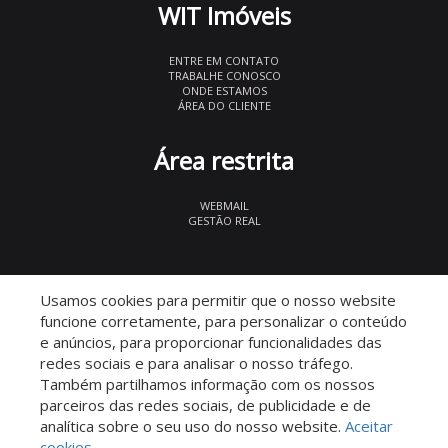
WIT Imóveis
ENTRE EM CONTATO
TRABALHE CONOSCO
ONDE ESTAMOS
ÁREA DO CLIENTE
Área restrita
WEBMAIL
GESTÃO REAL
© 2026 WIT Imóveis
- CRECI 27847
Usamos cookies para permitir que o nosso website
funcione corretamente, para personalizar o conteúdo
e anúncios, para proporcionar funcionalidades das
redes sociais e para analisar o nosso tráfego.
Também partilhamos informação com os nossos
parceiros das redes sociais, de publicidade e de
Descomplicado por:
analítica sobre o seu uso do nosso website.
Aceitar
cookies