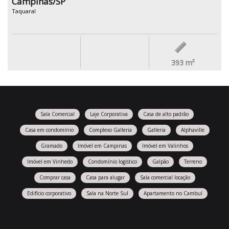
Campinas/SP
Taquaral
393
m²
Sala Comercial
Laje Corporativa
Casa de alto padrão
Casa em condomínio
Complexo Galleria
Galleria
Alphaville
Gramado
Imóvel em Campinas
Imóvel em Valinhos
Imóvel em Vinhedo
Condomínio logístico
Galpão
Terreno
Comprar casa
Casa para alugar
Sala comercial locação
Edifício corporativo
Sala na Norte Sul
Apartamento no Cambuí