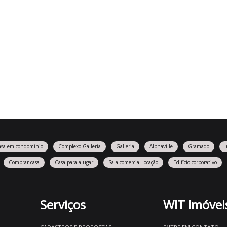
asa em condomínio
Complexo Galleria
Galleria
Alphaville
Gramado
Comprar casa
Casa para alugar
Sala comercial locação
Edifício corporativo
Serviços
WIT Imóvei