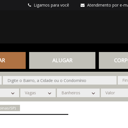
Ligamos para você
Atendimento por e-ma
AR
ALUGAR
CORP
pinas/SP)