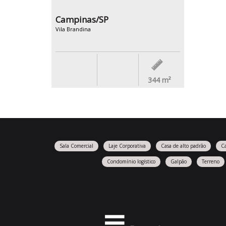
Campinas/SP
Vila Brandina
344
m²
Sala Comercial
Laje Corporativa
Casa de alto padrão
C
Condomínio logístico
Galpão
Terreno