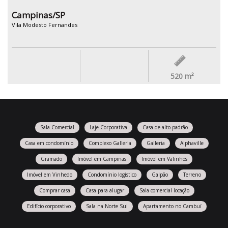
Campinas/SP
Vila Modesto Fernandes
520
m²
Sala Comercial
Laje Corporativa
Casa de alto padrão
Casa em condomínio
Complexo Galleria
Galleria
Alphaville
Gramado
Imóvel em Campinas
Imóvel em Valinhos
Imóvel em Vinhedo
Condomínio logístico
Galpão
Terreno
Comprar casa
Casa para alugar
Sala comercial locação
Edifício corporativo
Sala na Norte Sul
Apartamento no Cambuí