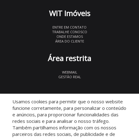
WIT Imóveis
ENTRE EM CONTATO
TRABALHE CONOSCO
ONDE ESTAMOS
ÁREA DO CLIENTE
Área restrita
WEBMAIL
GESTÃO REAL
© 2026 WIT Imóveis
- CRECI 27847
Usamos cookies para permitir que o nosso website
funcione corretamente, para personalizar o conteúdo
e anúncios, para proporcionar funcionalidades das
redes sociais e para analisar o nosso tráfego.
Também partilhamos informação com os nossos
parceiros das redes sociais, de publicidade e de