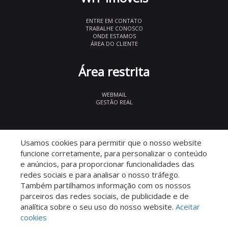
ENTRE EM CONTATO
TRABALHE CONOSCO
ONDE ESTAMOS
ÁREA DO CLIENTE
Área restrita
WEBMAIL
GESTÃO REAL
© 2026 WIT Imóveis
- CRECI 27847
Usamos cookies para permitir que o nosso website
funcione corretamente, para personalizar o conteúdo
e anúncios, para proporcionar funcionalidades das
redes sociais e para analisar o nosso tráfego.
Também partilhamos informação com os nossos
parceiros das redes sociais, de publicidade e de
Descomplicado por:
analítica sobre o seu uso do nosso website.
Aceitar
cookies