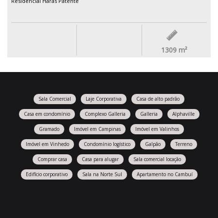
Residencial Haras Patente
1309
m²
Sala Comercial
Laje Corporativa
Casa de alto padrão
Casa em condomínio
Complexo Galleria
Galleria
Alphaville
Gramado
Imóvel em Campinas
Imóvel em Valinhos
Imóvel em Vinhedo
Condomínio logístico
Galpão
Terreno
Comprar casa
Casa para alugar
Sala comercial locação
Edifício corporativo
Sala na Norte Sul
Apartamento no Cambuí