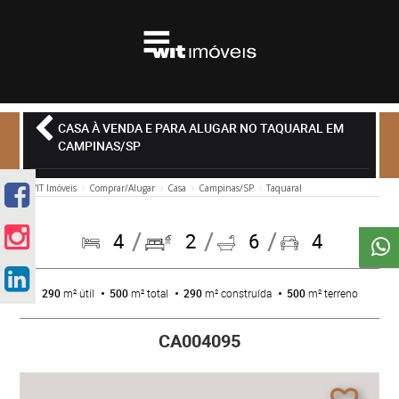
CASA À VENDA E PARA ALUGAR NO TAQUARAL EM
CAMPINAS/SP
WIT Imóveis
Comprar/Alugar
Casa
Campinas/SP
Taquaral
4
2
6
4
290
m² útil
500
m² total
290
m² construída
500
m² terreno
CA004095