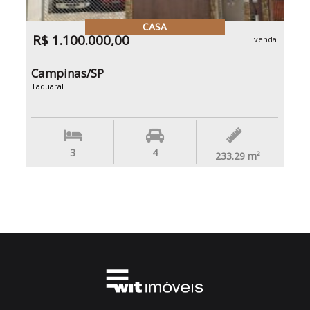
CASA
R$ 1.100.000,00
venda
Campinas/SP
Taquaral
3
4
233.29
m²