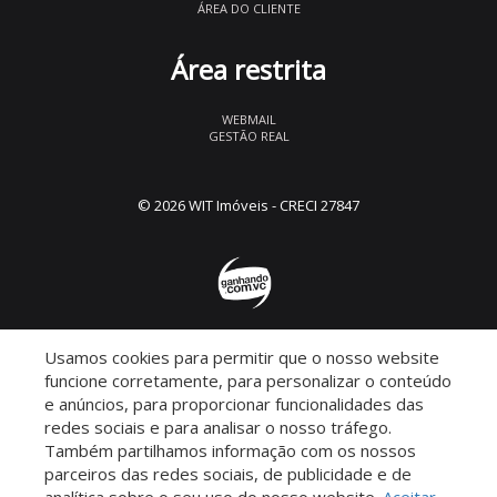
ÁREA DO CLIENTE
Área restrita
WEBMAIL
GESTÃO REAL
© 2026 WIT Imóveis
- CRECI 27847
Usamos cookies para permitir que o nosso website
Descomplicado por:
funcione corretamente, para personalizar o conteúdo
e anúncios, para proporcionar funcionalidades das
redes sociais e para analisar o nosso tráfego.
Também partilhamos informação com os nossos
parceiros das redes sociais, de publicidade e de