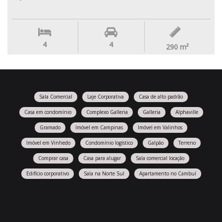
4
4
290
m²
Sala Comercial
Laje Corporativa
Casa de alto padrão
Casa em condomínio
Complexo Galleria
Galleria
Alphaville
Gramado
Imóvel em Campinas
Imóvel em Valinhos
Imóvel em Vinhedo
Condomínio logístico
Galpão
Terreno
Comprar casa
Casa para alugar
Sala comercial locação
Edifício corporativo
Sala na Norte Sul
Apartamento no Cambuí