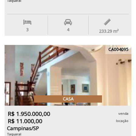
Taquaral
3
4
233.29
m²
CA004095
CASA
R$ 1.950.000,00
venda
R$ 11.000,00
locação
Campinas/SP
Taquaral