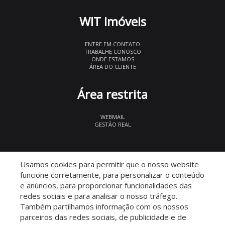
WIT Imóveis
ENTRE EM CONTATO
TRABALHE CONOSCO
ONDE ESTAMOS
ÁREA DO CLIENTE
Área restrita
WEBMAIL
GESTÃO REAL
© 2026 WIT Imóveis
- CRECI 27847
Usamos cookies para permitir que o nosso website
funcione corretamente, para personalizar o conteúdo
e anúncios, para proporcionar funcionalidades das
redes sociais e para analisar o nosso tráfego.
Também partilhamos informação com os nossos
parceiros das redes sociais, de publicidade e de