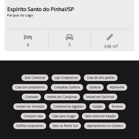
Espírito Santo do Pinhal/SP
Parque do Lago
6
5
346
m²
Sala Comercial
Laje Corporativa
Casa de alto padrão
Casa em condomínio
Complexo Galleria
Galleria
Alphaville
Gramado
Imóvel em Campinas
Imóvel em Valinhos
Imóvel em Vinhedo
Condomínio logístico
Galpão
Terreno
Comprar casa
Casa para alugar
Sala comercial locação
Edifício corporativo
Sala na Norte Sul
Apartamento no Cambuí