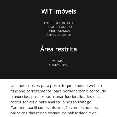
WIT Imóveis
ENTRE EM CONTATO
TRABALHE CONOSCO
ONDE ESTAMOS
ÁREA DO CLIENTE
Área restrita
WEBMAIL
GESTÃO REAL
© 2026 WIT Imóveis
- CRECI 27847
Usamos cookies para permitir que o nosso website
funcione corretamente, para personalizar o conteúdo
e anúncios, para proporcionar funcionalidades das
redes sociais e para analisar o nosso tráfego.
Também partilhamos informação com os nossos
parceiros das redes sociais, de publicidade e de