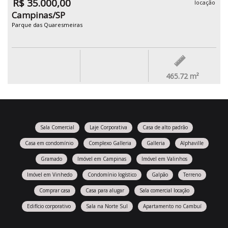
R$ 35.000,00
locação
Campinas/SP
Parque das Quaresmeiras
465.72
m²
Sala Comercial
Laje Corporativa
Casa de alto padrão
Casa em condomínio
Complexo Galleria
Galleria
Alphaville
Gramado
Imóvel em Campinas
Imóvel em Valinhos
Imóvel em Vinhedo
Condomínio logístico
Galpão
Terreno
Comprar casa
Casa para alugar
Sala comercial locação
Edifício corporativo
Sala na Norte Sul
Apartamento no Cambuí