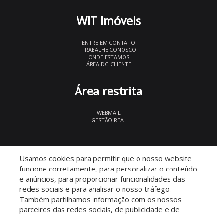
WIT Imóveis
ENTRE EM CONTATO
TRABALHE CONOSCO
ONDE ESTAMOS
ÁREA DO CLIENTE
Área restrita
WEBMAIL
GESTÃO REAL
© 2026 WIT Imóveis
- CRECI 27847
Usamos cookies para permitir que o nosso website
funcione corretamente, para personalizar o conteúdo
e anúncios, para proporcionar funcionalidades das
redes sociais e para analisar o nosso tráfego.
Também partilhamos informação com os nossos
parceiros das redes sociais, de publicidade e de