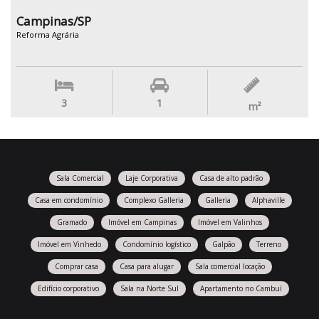
Campinas/SP
Reforma Agrária
3
1
m²
Sala Comercial
Laje Corporativa
Casa de alto padrão
Casa em condomínio
Complexo Galleria
Galleria
Alphaville
Gramado
Imóvel em Campinas
Imóvel em Valinhos
Imóvel em Vinhedo
Condomínio logístico
Galpão
Terreno
Comprar casa
Casa para alugar
Sala comercial locação
Edifício corporativo
Sala na Norte Sul
Apartamento no Cambuí