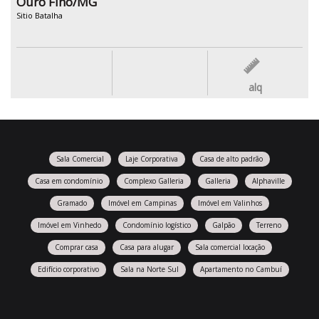
Ouro Fino/MG
Sitio Batalha
alq
Sala Comercial
Laje Corporativa
Casa de alto padrão
Casa em condomínio
Complexo Galleria
Galleria
Alphaville
Gramado
Imóvel em Campinas
Imóvel em Valinhos
Imóvel em Vinhedo
Condomínio logístico
Galpão
Terreno
Comprar casa
Casa para alugar
Sala comercial locação
Edifício corporativo
Sala na Norte Sul
Apartamento no Cambuí