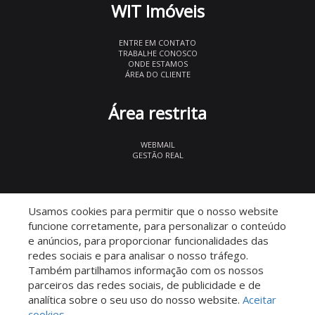
WIT Imóveis
ENTRE EM CONTATO
TRABALHE CONOSCO
ONDE ESTAMOS
ÁREA DO CLIENTE
Área restrita
WEBMAIL
GESTÃO REAL
© 2026 WIT Imóveis
- CRECI 27847
Usamos cookies para permitir que o nosso website
funcione corretamente, para personalizar o conteúdo
e anúncios, para proporcionar funcionalidades das
redes sociais e para analisar o nosso tráfego.
Também partilhamos informação com os nossos
parceiros das redes sociais, de publicidade e de
Descomplicado por:
analítica sobre o seu uso do nosso website.
Aceitar
cookies