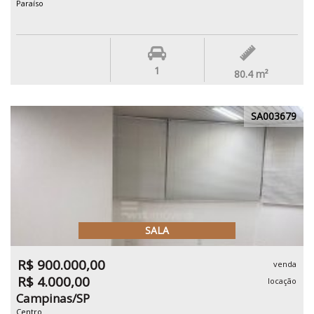
Paraíso
1
80.4
m²
SA003679
SALA
R$ 900.000,00
venda
R$ 4.000,00
locação
Campinas/SP
Centro