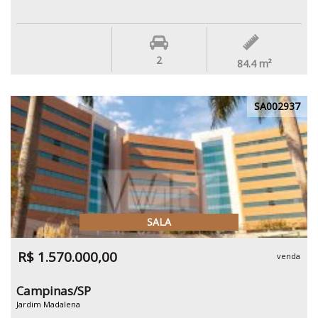
2
84.4
m²
SA002937
SALA
R$ 1.570.000,00
venda
Campinas/SP
Jardim Madalena