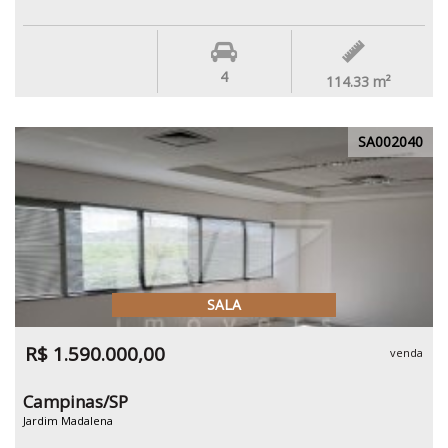
4
114.33
m²
SA002040
SALA
R$ 1.590.000,00
venda
Campinas/SP
Jardim Madalena