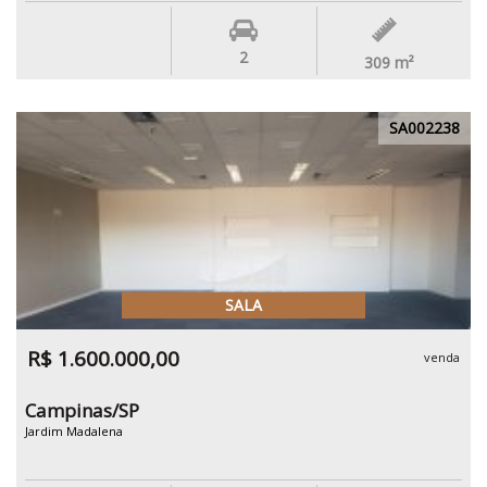
2
309
m²
SA002238
SALA
R$ 1.600.000,00
venda
Campinas/SP
Jardim Madalena