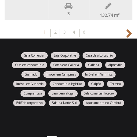
3
132.74
m²
1
2
3
4
6
Sala Comercial
Laje Corporativa
Casa de alto padrão
Casa em condomínio
Complexo Galleria
Galleria
Alphaville
Gramado
Imóvel em Campinas
Imóvel em Valinhos
Imóvel em Vinhedo
Condomínio logístico
Galpão
Terreno
Comprar casa
Casa para alugar
Sala comercial locação
Edifício corporativo
Sala na Norte Sul
Apartamento no Cambuí