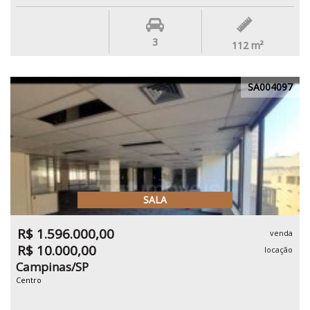
3
112
m²
SA004097
SALA
R$ 1.596.000,00
venda
R$ 10.000,00
locação
Campinas/SP
Centro