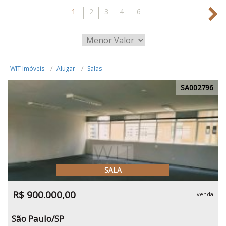
1
2
3
4
6
WIT Imóveis
Alugar
Salas
SA002796
SALA
R$ 900.000,00
venda
São Paulo/SP