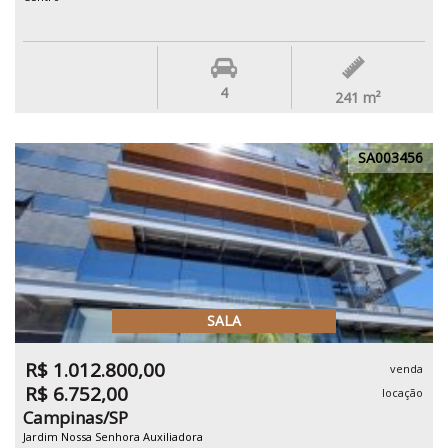
4
241
m²
SA003456
SALA
R$ 1.012.800,00
venda
R$ 6.752,00
locação
Campinas/SP
Jardim Nossa Senhora Auxiliadora