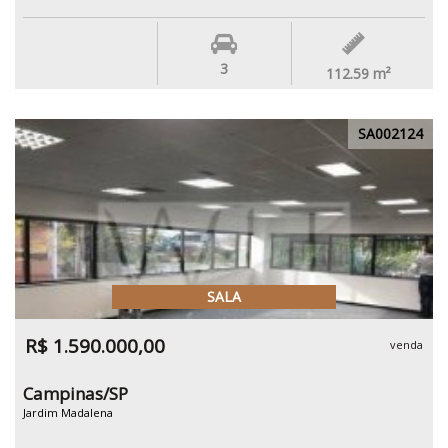
3
112.59
m²
SA002124
SALA
R$ 1.590.000,00
venda
Campinas/SP
Jardim Madalena